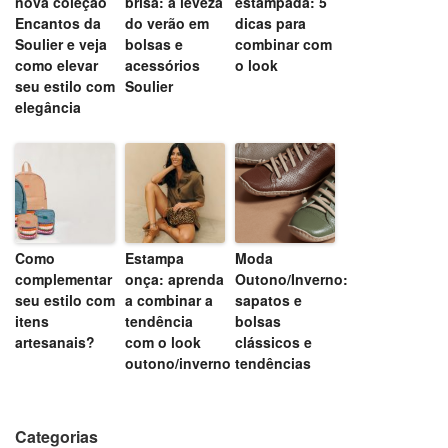
nova coleção
brisa: a leveza
estampada: 5
Encantos da
do verão em
dicas para
Soulier e veja
bolsas e
combinar com
como elevar
acessórios
o look
seu estilo com
Soulier
elegância
Como
Estampa
Moda
complementar
onça: aprenda
Outono/Inverno:
seu estilo com
a combinar a
sapatos e
itens
tendência
bolsas
artesanais?
com o look
clássicos e
outono/inverno
tendências
Categorias