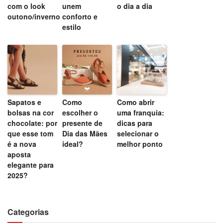
com o look
unem
o dia a dia
outono/inverno
conforto e
estilo
Sapatos e
Como
Como abrir
bolsas na cor
escolher o
uma franquia:
chocolate: por
presente de
dicas para
que esse tom
Dia das Mães
selecionar o
é a nova
ideal?
melhor ponto
aposta
elegante para
2025?
Categorias