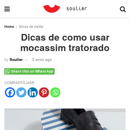
Home
Dicas de estilo
Dicas de como usar
mocassim tratorado
by
Soulier
2 anos ago
Share this on WhatsApp
COMPARTILHAR