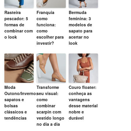
Rasteira
Franquia
Bermuda
pescador: 5
como
feminina: 3
formas de
funciona:
modelos de
combinar com
como
sapato para
o look
escolher para
acertar no
investir?
look
Moda
Transforme
Couro floater:
Outono/Inverno:
seu visual:
conheça as
sapatos e
como
vantagens
bolsas
combinar
desse material
clássicos e
scarpin com
nobre e
tendências
vestido longo
durável
no dia a dia