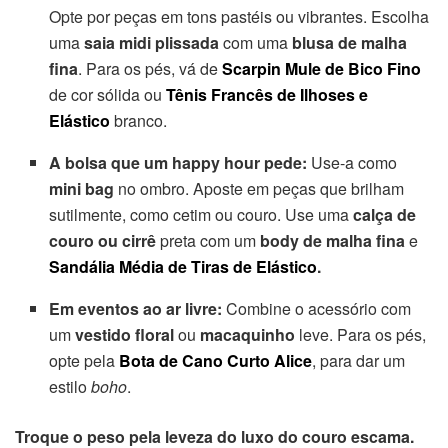
Opte por peças em tons pastéis ou vibrantes. Escolha
uma
saia midi plissada
com uma
blusa de malha
fina
. Para os pés, vá de
Scarpin Mule de Bico Fino
de cor sólida ou
Tênis Francês de Ilhoses e
Elástico
branco.
A bolsa que um happy hour pede:
Use-a como
mini bag
no ombro. Aposte em peças que brilham
sutilmente, como cetim ou couro. Use uma
calça de
couro ou
cirrê
preta com um
body de malha fina
e
Sandália Média de Tiras de Elástico
.
Em eventos ao ar livre:
Combine o acessório com
um
vestido floral
ou
macaquinho
leve. Para os pés,
opte pela
Bota de Cano Curto Alice
, para dar um
estilo
boho
.
Troque o peso pela leveza do luxo do couro escama.