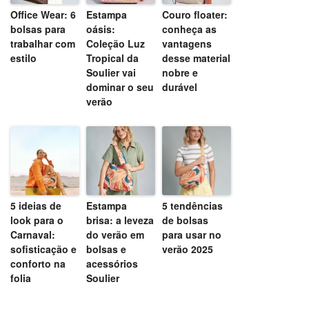
Office Wear: 6
Estampa
Couro floater:
bolsas para
oásis:
conheça as
trabalhar com
Coleção Luz
vantagens
estilo
Tropical da
desse material
Soulier vai
nobre e
dominar o seu
durável
verão
5 ideias de
Estampa
5 tendências
look para o
brisa: a leveza
de bolsas
Carnaval:
do verão em
para usar no
sofisticação e
bolsas e
verão 2025
conforto na
acessórios
folia
Soulier