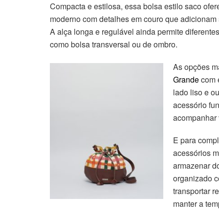
Compacta e estilosa, essa bolsa estilo saco ofer
moderno com detalhes em couro que adicionam s
A alça longa e regulável ainda permite diferente
como bolsa transversal ou de ombro.
As opções m
Grande
com e
lado liso e o
acessório fu
acompanhar v
E para comp
acessórios m
armazenar do
organizado c
transportar r
manter a tem