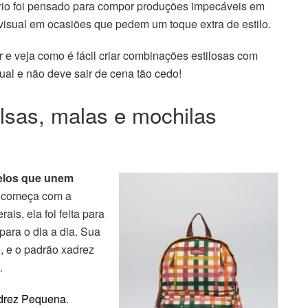
rio foi pensado para compor produções impecáveis em
 visual em ocasiões que pedem um toque extra de estilo.
e veja como é fácil criar combinações estilosas com
al e não deve sair de cena tão cedo!
sas, malas e mochilas
los que unem
o começa com a
rais, ela foi feita para
para o dia a dia. Sua
e, e o padrão xadrez
.
drez Pequena
.