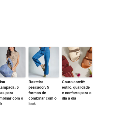
lsa
Rasteira
Couro cotelê:
tampada: 5
pescador: 5
estilo, qualidade
cas para
formas de
e conforto para o
mbinar com o
combinar com o
dia a dia
ok
look