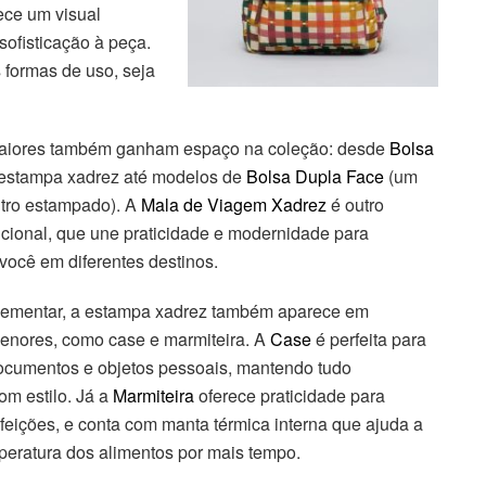
ece um visual
ofisticação à peça.
s formas de uso, seja
aiores também ganham espaço na coleção: desde
Bolsa
stampa xadrez até modelos de
Bolsa Dupla Face
(um
utro estampado). A
Mala de Viagem Xadrez
é outro
ncional, que une praticidade e modernidade para
ocê em diferentes destinos.
lementar, a estampa xadrez também aparece em
enores, como case e marmiteira. A
Case
é perfeita para
cumentos e objetos pessoais, mantendo tudo
om estilo. Já a
Marmiteira
oferece praticidade para
efeições, e conta com manta térmica interna que ajuda a
peratura dos alimentos por mais tempo.