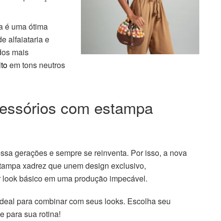
a é uma ótima
 alfaiataria e
idos mais
lto
em tons neutros
cessórios com estampa
sa gerações e sempre se reinventa. Por isso, a nova
stampa xadrez que unem design exclusivo,
er look básico em uma produção impecável.
ideal para combinar com seus looks. Escolha seu
e para sua rotina!