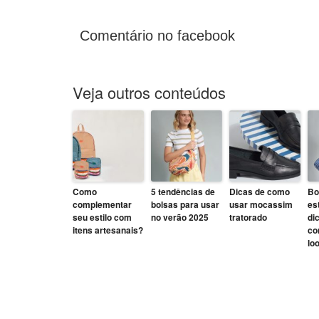
Comentário no facebook
Veja outros conteúdos
Como
5 tendências de
Dicas de como
Bo
complementar
bolsas para usar
usar mocassim
es
seu estilo com
no verão 2025
tratorado
di
itens artesanais?
co
lo