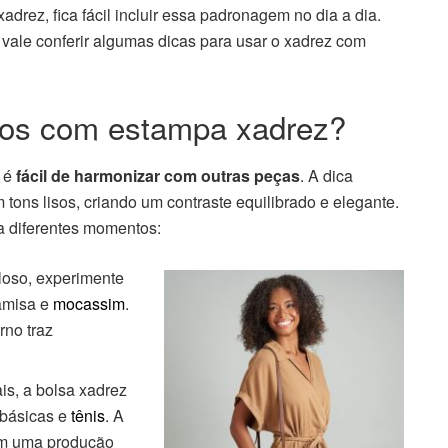
rez, fica fácil incluir essa padronagem no dia a dia.
 vale conferir algumas dicas para usar o xadrez com
os com estampa xadrez?
z é
fácil de harmonizar com outras peças
. A dica
tons lisos, criando um contraste equilibrado e elegante.
 diferentes momentos:
iloso, experimente
amisa e
mocassim
.
rno traz
s, a bolsa xadrez
 básicas e
tênis
. A
 em uma produção