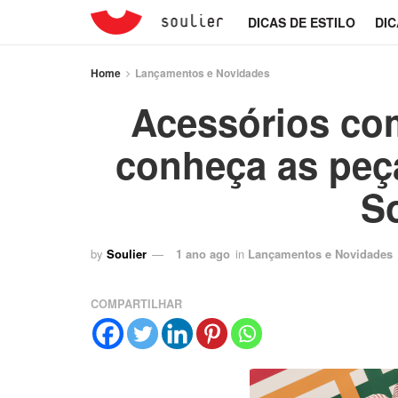
DICAS DE ESTILO
DIC
Home
Lançamentos e Novidades
Acessórios co
conheça as peç
So
by
Soulier
1 ano ago
in
Lançamentos e Novidades
COMPARTILHAR